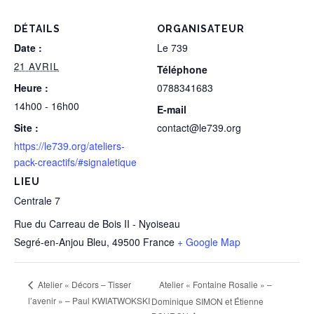
DÉTAILS
ORGANISATEUR
Date :
Le 739
21 AVRIL
Téléphone
Heure :
0788341683
14h00 - 16h00
E-mail
Site :
contact@le739.org
https://le739.org/ateliers-
pack-creactifs/#signaletique
LIEU
Centrale 7
Rue du Carreau de Bois II - Nyoiseau
Segré-en-Anjou Bleu
,
49500
France
+ Google Map
Atelier « Fontaine Rosalie » –
Atelier « Décors – Tisser
l’avenir » – Paul KWIATWOKSKI
Dominique SIMON et Étienne