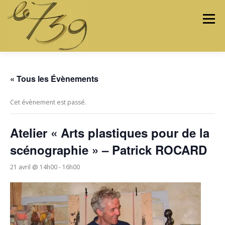
Menu
LES ATELIERS
LES ARTISTES & ARTISANS
« Tous les Évènements
Cet évènement est passé.
PROGRAMMATION
PROJETS
MÉDIAS
Atelier « Arts plastiques pour de la
scénographie » – Patrick ROCARD
CONTACTEZ-NOUS
21 avril @ 14h00
-
16h00