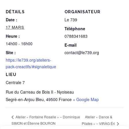
DÉTAILS
ORGANISATEUR
Date :
Le 739
17 MARS
Téléphone
Heure :
0788341683
14h00 - 16h00
E-mail
Site :
contact@le739.org
https://le739.org/ateliers-
pack-creactifs/#signaletique
LIEU
Centrale 7
Rue du Carreau de Bois II - Nyoiseau
Segré-en-Anjou Bleu
,
49500
France
+ Google Map
Atelier « Dance &
Atelier « Fontaine Rosalie » – Dominique
SIMON et Étienne BOURON
Pilates » – VIRÀG Éri