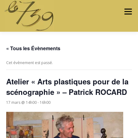
Menu
LES ATELIERS
LES ARTISTES & ARTISANS
« Tous les Évènements
Cet évènement est passé.
PROGRAMMATION
PROJETS
MÉDIAS
Atelier « Arts plastiques pour de la
scénographie » – Patrick ROCARD
CONTACTEZ-NOUS
17 mars @ 14h00
-
16h00