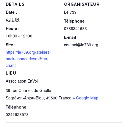
DÉTAILS
ORGANISATEUR
Date :
Le 739
4 JUIN
Téléphone
Heure :
0788341683
10h00 - 12h00
E-mail
Site :
contact@le739.org
https://le739.org/ateliers-
pack-espacedesoi/#lea-
chant
LIEU
Association EnVol
39 rue Charles de Gaulle
Segré-en-Anjou-Bleu
,
49500
France
+ Google Map
Téléphone
0241923573