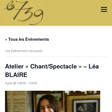
Menu
LES ATELIERS
LES ARTISTES & ARTISANS
« Tous les Évènements
Cet évènement est passé.
PROGRAMMATION
PROJETS
MÉDIAS
Atelier « Chant/Spectacle » – Léa
BLAIRE
CONTACTEZ-NOUS
4 juin @ 10h00
-
12h00