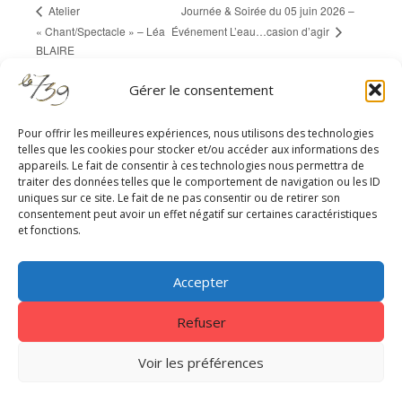
Journée & Soirée du 05 juin 2026 –
Atelier
« Chant/Spectacle » – Léa
Événement L’eau…casion d’agir
BLAIRE
Gérer le consentement
Pour offrir les meilleures expériences, nous utilisons des technologies
telles que les cookies pour stocker et/ou accéder aux informations des
appareils. Le fait de consentir à ces technologies nous permettra de
RESTEZ À JOUR
traiter des données telles que le comportement de navigation ou les ID
uniques sur ce site. Le fait de ne pas consentir ou de retirer son
consentement peut avoir un effet négatif sur certaines caractéristiques
et fonctions.
Accepter
Refuser
Centrale 7
|
EnVol Formations
|
Gestion des cookies
|
Nous
contacter
|
Mentions légales - Politique de confidentialité
Voir les préférences
Copyright © 2026. Tous droits réservés Le739