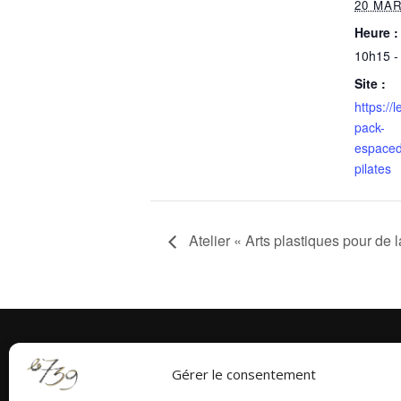
20 MA
Heure :
10h15 -
Site :
https://
pack-
espaced
pilates
Atelier « Arts plastiques pour d
Gérer le consentement