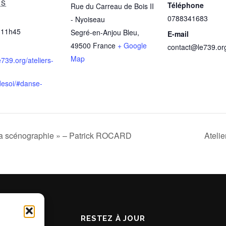
RS
Téléphone
Rue du Carreau de Bois II
0788341683
- Nyoiseau
 11h45
Segré-en-Anjou Bleu
,
E-mail
49500
France
+ Google
contact@le739.or
Map
le739.org/ateliers-
esoi/#danse-
e la scénographie » – Patrick ROCARD
Ateli
RESTEZ À JOUR