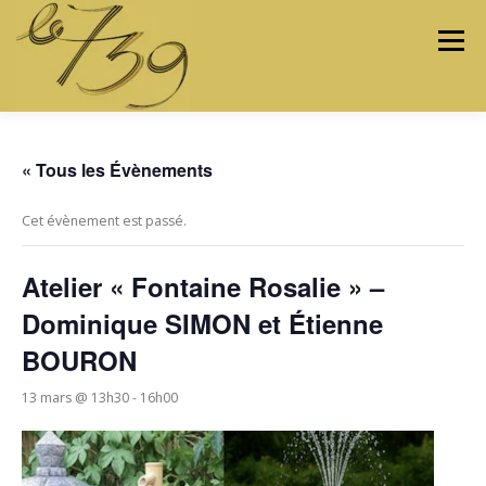
Menu
LES ATELIERS
LES ARTISTES & ARTISANS
« Tous les Évènements
Cet évènement est passé.
PROGRAMMATION
PROJETS
MÉDIAS
Atelier « Fontaine Rosalie » –
Dominique SIMON et Étienne
BOURON
CONTACTEZ-NOUS
13 mars @ 13h30
-
16h00