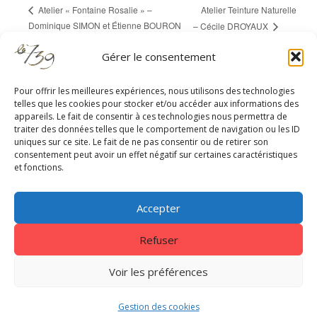
Atelier Teinture Naturelle
Atelier « Fontaine Rosalie » –
Dominique SIMON et Étienne BOURON
– Cécile DROYAUX
Gérer le consentement
Pour offrir les meilleures expériences, nous utilisons des technologies
telles que les cookies pour stocker et/ou accéder aux informations des
appareils. Le fait de consentir à ces technologies nous permettra de
RESTEZ À JOUR
traiter des données telles que le comportement de navigation ou les ID
uniques sur ce site. Le fait de ne pas consentir ou de retirer son
consentement peut avoir un effet négatif sur certaines caractéristiques
et fonctions.
Accepter
Refuser
Centrale 7
|
EnVol Formations
|
Gestion des cookies
|
Nous
contacter
|
Mentions légales - Politique de confidentialité
Voir les préférences
Copyright © 2026. Tous droits réservés Le739
Gestion des cookies