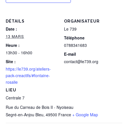
DÉTAILS
ORGANISATEUR
Date :
Le 739
13 MARS
Téléphone
Heure :
0788341683
13h30 - 16h00
E-mail
Site :
contact@le739.org
https://le739.org/ateliers-
pack-creactifs/#fontaine-
rosalie
LIEU
Centrale 7
Rue du Carreau de Bois II - Nyoiseau
Segré-en-Anjou Bleu
,
49500
France
+ Google Map