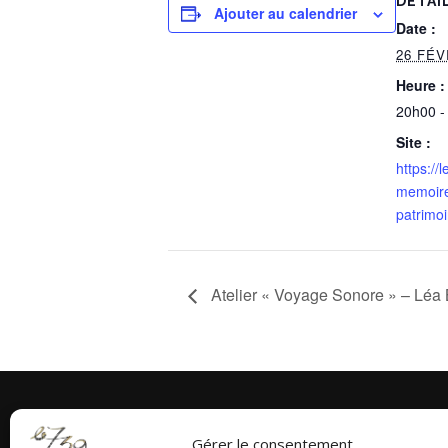
DÉTAI
Ajouter au calendrier
Date :
26 FÉ
Heure :
20h00 -
Site :
https://
memoire
patrimoi
Atelier « Voyage Sonore » – Lé
Gérer le consentement