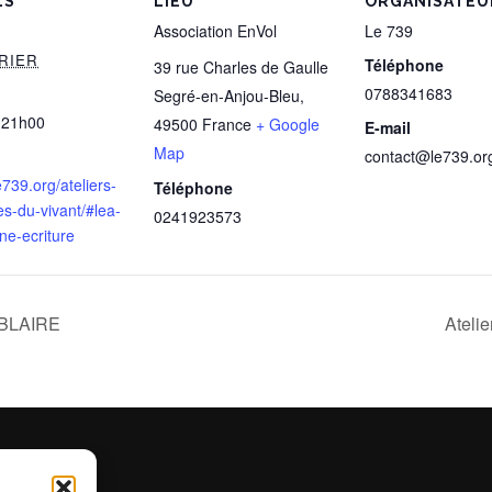
LS
LIEU
ORGANISATEU
Association EnVol
Le 739
VRIER
Téléphone
39 rue Charles de Gaulle
0788341683
Segré-en-Anjou-Bleu
,
 21h00
49500
France
+ Google
E-mail
Map
contact@le739.or
le739.org/ateliers-
Téléphone
s-du-vivant/#lea-
0241923573
ne-ecriture
a BLAIRE
Ateli