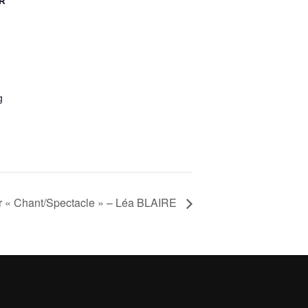
R
g
er « Chant/Spectacle » – Léa BLAIRE