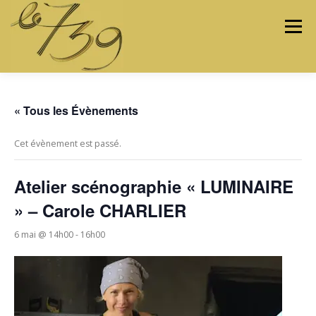
Menu
LES ATELIERS
LES ARTISTES & ARTISANS
« Tous les Évènements
Cet évènement est passé.
PROGRAMMATION
PROJETS
MÉDIAS
Atelier scénographie « LUMINAIRE
» – Carole CHARLIER
CONTACTEZ-NOUS
6 mai @ 14h00
-
16h00