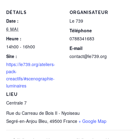
DÉTAILS
ORGANISATEUR
Date :
Le 739
6 MAI
Téléphone
Heure :
0788341683
14h00 - 16h00
E-mail
Site :
contact@le739.org
https://le739.org/ateliers-
pack-
creactifs/#scenographie-
luminaires
LIEU
Centrale 7
Rue du Carreau de Bois II - Nyoiseau
Segré-en-Anjou Bleu
,
49500
France
+ Google Map