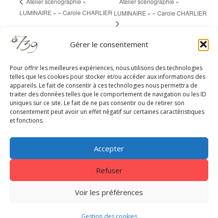
Atelier scénographie «
Atelier scénographie «
LUMINAIRE » – Carole CHARLIER
LUMINAIRE » – Carole CHARLIER
Gérer le consentement
Pour offrir les meilleures expériences, nous utilisons des technologies
telles que les cookies pour stocker et/ou accéder aux informations des
appareils. Le fait de consentir à ces technologies nous permettra de
RESTEZ À JOUR
traiter des données telles que le comportement de navigation ou les ID
uniques sur ce site. Le fait de ne pas consentir ou de retirer son
consentement peut avoir un effet négatif sur certaines caractéristiques
et fonctions.
Accepter
Refuser
Centrale 7
|
EnVol Formations
|
Gestion des cookies
|
Nous
contacter
|
Mentions légales - Politique de confidentialité
Voir les préférences
Copyright © 2026. Tous droits réservés Le739
Gestion des cookies