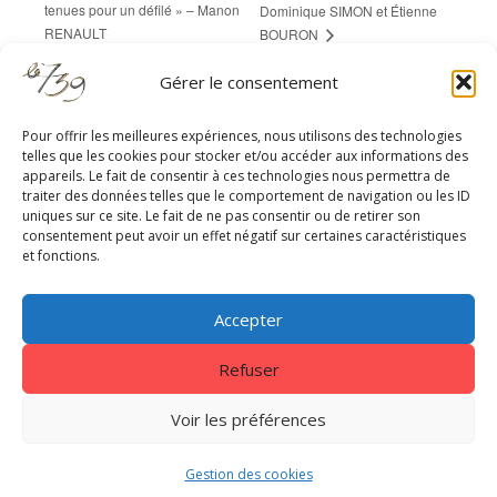
tenues pour un défilé » – Manon
Dominique SIMON et Étienne
RENAULT
BOURON
Gérer le consentement
Pour offrir les meilleures expériences, nous utilisons des technologies
telles que les cookies pour stocker et/ou accéder aux informations des
appareils. Le fait de consentir à ces technologies nous permettra de
RESTEZ À JOUR
traiter des données telles que le comportement de navigation ou les ID
uniques sur ce site. Le fait de ne pas consentir ou de retirer son
consentement peut avoir un effet négatif sur certaines caractéristiques
et fonctions.
Accepter
Refuser
Centrale 7
|
EnVol Formations
|
Gestion des cookies
|
Nous
contacter
|
Mentions légales - Politique de confidentialité
Voir les préférences
Copyright © 2026. Tous droits réservés Le739
Gestion des cookies