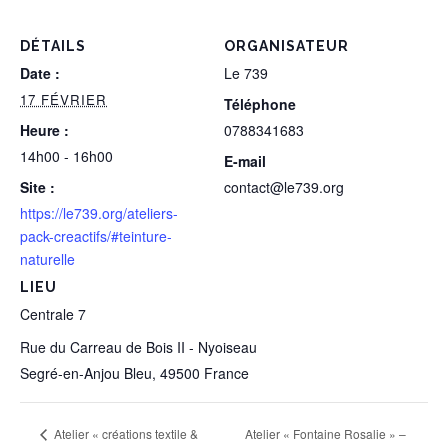
DÉTAILS
ORGANISATEUR
Date :
Le 739
17 FÉVRIER
Téléphone
Heure :
0788341683
14h00 - 16h00
E-mail
Site :
contact@le739.org
https://le739.org/ateliers-
pack-creactifs/#teinture-
naturelle
LIEU
Centrale 7
Rue du Carreau de Bois II - Nyoiseau
Segré-en-Anjou Bleu
,
49500
France
Atelier « Fontaine Rosalie » –
Atelier « créations textile &