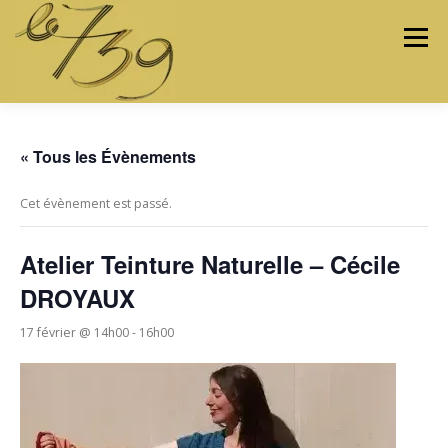
Menu
LES ATELIERS
LES ARTISTES & ARTISANS
« Tous les Évènements
Cet évènement est passé.
PROGRAMMATION
PROJETS
MÉDIAS
Atelier Teinture Naturelle – Cécile
DROYAUX
CONTACTEZ-NOUS
17 février @ 14h00
-
16h00