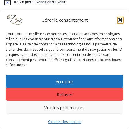
Il n’y a pas d’évènements à venir.
Notice
Gérer le consentement
Pour offrir les meilleures expériences, nous utilisons des technologies
telles que les cookies pour stocker et/ou accéder aux informations des
appareils. Le fait de consentir à ces technologies nous permettra de
RESTEZ À JOUR
traiter des données telles que le comportement de navigation ou les ID
uniques sur ce site. Le fait de ne pas consentir ou de retirer son
consentement peut avoir un effet négatif sur certaines caractéristiques
et fonctions.
Accepter
Refuser
Centrale 7
|
EnVol Formations
|
Gestion des cookies
|
Nous
contacter
|
Mentions légales - Politique de confidentialité
Voir les préférences
Copyright © 2026. Tous droits réservés Le739
Gestion des cookies