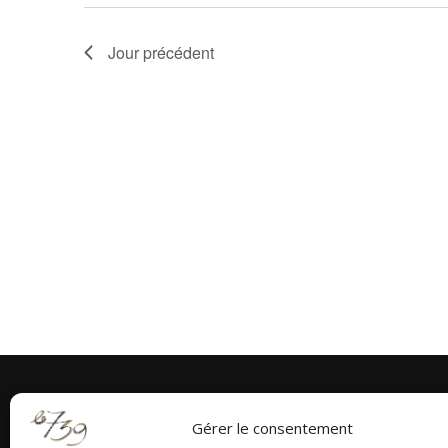
h
Jour précédent
e
e
t
n
a
v
i
g
a
t
Gérer le consentement