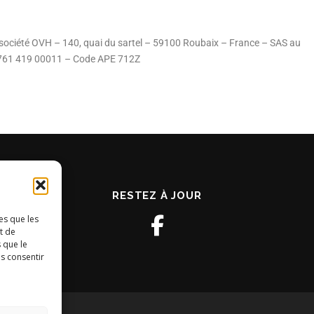
a société OVH – 140, quai du sartel – 59100 Roubaix – France – SAS au
 761 419 00011 – Code APE 712Z
RESTEZ À JOUR
es que les
t de
 que le
as consentir