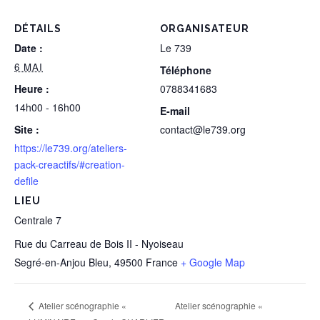
DÉTAILS
ORGANISATEUR
Date :
Le 739
6 MAI
Téléphone
Heure :
0788341683
14h00 - 16h00
E-mail
Site :
contact@le739.org
https://le739.org/ateliers-
pack-creactifs/#creation-
defile
LIEU
Centrale 7
Rue du Carreau de Bois II - Nyoiseau
Segré-en-Anjou Bleu
,
49500
France
+ Google Map
Atelier scénographie «
Atelier scénographie «