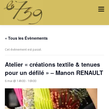
Menu
LES ATELIERS
LES ARTISTES & ARTISANS
« Tous les Évènements
Cet évènement est passé.
PROGRAMMATION
PROJETS
MÉDIAS
Atelier « créations textile & tenues
pour un défilé » – Manon RENAULT
CONTACTEZ-NOUS
6 mai @ 14h00
-
16h00