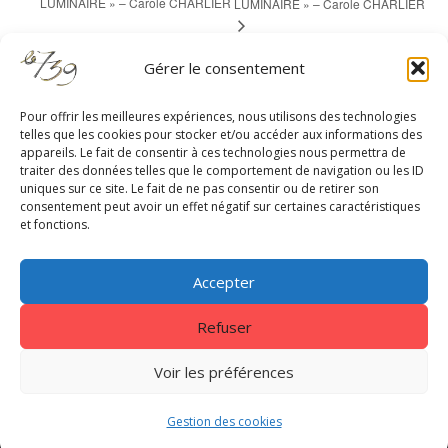
LUMINAIRE » – Carole CHARLIER
LUMINAIRE » – Carole CHARLIER
Gérer le consentement
Pour offrir les meilleures expériences, nous utilisons des technologies
telles que les cookies pour stocker et/ou accéder aux informations des
appareils. Le fait de consentir à ces technologies nous permettra de
RESTEZ À JOUR
traiter des données telles que le comportement de navigation ou les ID
uniques sur ce site. Le fait de ne pas consentir ou de retirer son
consentement peut avoir un effet négatif sur certaines caractéristiques
et fonctions.
Accepter
Refuser
Centrale 7
|
EnVol Formations
|
Gestion des cookies
|
Nous
contacter
|
Mentions légales - Politique de confidentialité
Voir les préférences
Copyright © 2026. Tous droits réservés Le739
Gestion des cookies