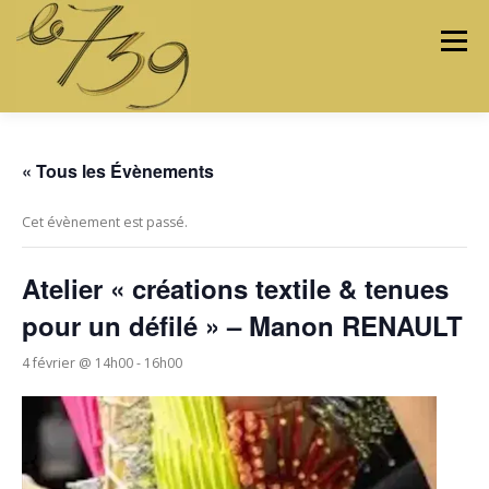
Menu
LES ATELIERS
LES ARTISTES & ARTISANS
« Tous les Évènements
Cet évènement est passé.
PROGRAMMATION
PROJETS
MÉDIAS
Atelier « créations textile & tenues
pour un défilé » – Manon RENAULT
CONTACTEZ-NOUS
4 février @ 14h00
-
16h00