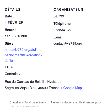
DÉTAILS
ORGANISATEUR
Date :
Le 739
4 FÉVRIER
Téléphone
Heure :
0788341683
14h00 - 16h00
E-mail
Site :
contact@le739.org
https://le739.org/ateliers-
pack-creactifs/#creation-
defile
LIEU
Centrale 7
Rue du Carreau de Bois II - Nyoiseau
Segré-en-Anjou Bleu
,
49500
France
+ Google Map
Atelier « créations textile & tenues pour
Atelier « Fond de scène »