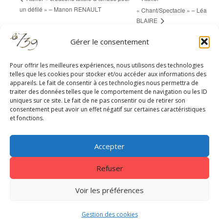
un défilé » – Manon RENAULT
« Chant/Spectacle » – Léa
BLAIRE
Gérer le consentement
Pour offrir les meilleures expériences, nous utilisons des technologies
telles que les cookies pour stocker et/ou accéder aux informations des
appareils. Le fait de consentir à ces technologies nous permettra de
RESTEZ À JOUR
traiter des données telles que le comportement de navigation ou les ID
uniques sur ce site. Le fait de ne pas consentir ou de retirer son
consentement peut avoir un effet négatif sur certaines caractéristiques
et fonctions.
Accepter
Refuser
Centrale 7
|
EnVol Formations
|
Gestion des cookies
|
Nous
contacter
|
Mentions légales - Politique de confidentialité
Voir les préférences
Copyright © 2026. Tous droits réservés Le739
Gestion des cookies