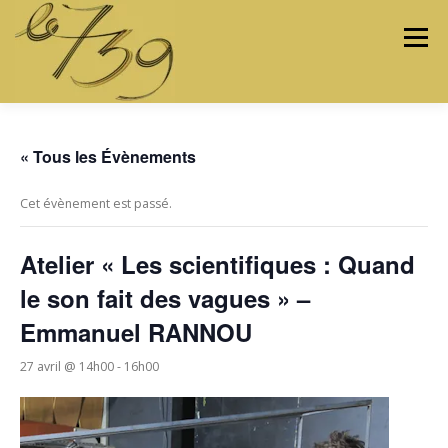
Menu
LES ATELIERS
LES ARTISTES & ARTISANS
« Tous les Évènements
Cet évènement est passé.
PROGRAMMATION
PROJETS
MÉDIAS
Atelier « Les scientifiques : Quand
le son fait des vagues » –
Emmanuel RANNOU
CONTACTEZ-NOUS
27 avril @ 14h00
-
16h00