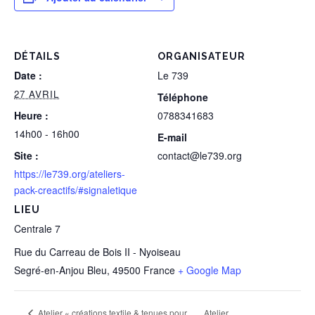
DÉTAILS
ORGANISATEUR
Date :
Le 739
27 AVRIL
Téléphone
Heure :
0788341683
14h00 - 16h00
E-mail
Site :
contact@le739.org
https://le739.org/ateliers-
pack-creactifs/#signaletique
LIEU
Centrale 7
Rue du Carreau de Bois II - Nyoiseau
Segré-en-Anjou Bleu
,
49500
France
+ Google Map
Atelier
Atelier « créations textile & tenues pour