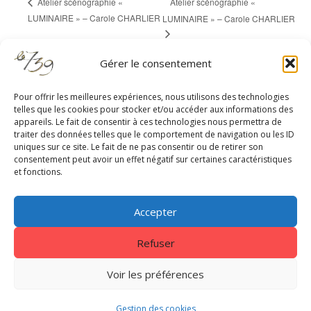
Atelier scénographie «
Atelier scénographie «
LUMINAIRE » – Carole CHARLIER
LUMINAIRE » – Carole CHARLIER
Gérer le consentement
Pour offrir les meilleures expériences, nous utilisons des technologies
telles que les cookies pour stocker et/ou accéder aux informations des
appareils. Le fait de consentir à ces technologies nous permettra de
RESTEZ À JOUR
traiter des données telles que le comportement de navigation ou les ID
uniques sur ce site. Le fait de ne pas consentir ou de retirer son
consentement peut avoir un effet négatif sur certaines caractéristiques
et fonctions.
Accepter
Refuser
Centrale 7
|
EnVol Formations
|
Gestion des cookies
|
Nous
contacter
|
Mentions légales - Politique de confidentialité
Voir les préférences
Copyright © 2026. Tous droits réservés Le739
Gestion des cookies