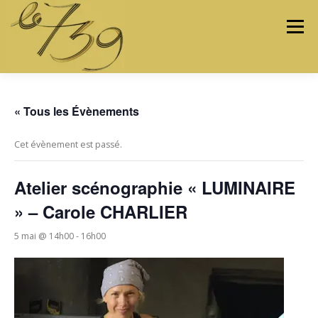
Menu
LES ATELIERS
LES ARTISTES & ARTISANS
« Tous les Évènements
Cet évènement est passé.
PROGRAMMATION
PROJETS
MÉDIAS
Atelier scénographie « LUMINAIRE
» – Carole CHARLIER
CONTACTEZ-NOUS
5 mai @ 14h00
-
16h00