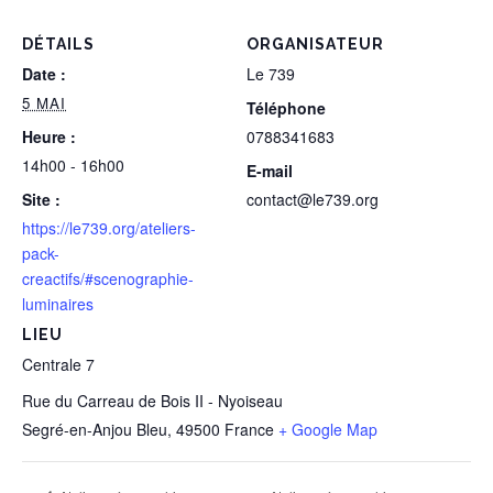
DÉTAILS
ORGANISATEUR
Date :
Le 739
5 MAI
Téléphone
Heure :
0788341683
14h00 - 16h00
E-mail
Site :
contact@le739.org
https://le739.org/ateliers-
pack-
creactifs/#scenographie-
luminaires
LIEU
Centrale 7
Rue du Carreau de Bois II - Nyoiseau
Segré-en-Anjou Bleu
,
49500
France
+ Google Map