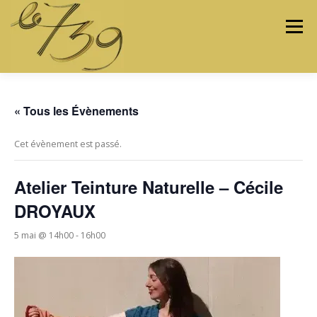
Menu
LES ATELIERS
LES ARTISTES & ARTISANS
« Tous les Évènements
Cet évènement est passé.
PROGRAMMATION
PROJETS
MÉDIAS
Atelier Teinture Naturelle – Cécile
DROYAUX
CONTACTEZ-NOUS
5 mai @ 14h00
-
16h00