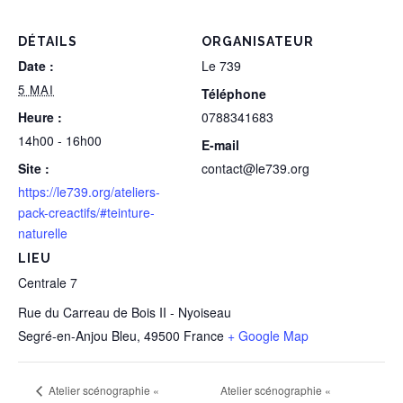
DÉTAILS
ORGANISATEUR
Date :
Le 739
5 MAI
Téléphone
Heure :
0788341683
14h00 - 16h00
E-mail
Site :
contact@le739.org
https://le739.org/ateliers-
pack-creactifs/#teinture-
naturelle
LIEU
Centrale 7
Rue du Carreau de Bois II - Nyoiseau
Segré-en-Anjou Bleu
,
49500
France
+ Google Map
Atelier scénographie «
Atelier scénographie «