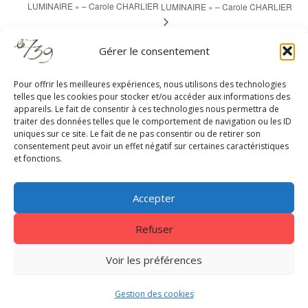
LUMINAIRE » – Carole CHARLIER
LUMINAIRE » – Carole CHARLIER
Gérer le consentement
Pour offrir les meilleures expériences, nous utilisons des technologies
telles que les cookies pour stocker et/ou accéder aux informations des
appareils. Le fait de consentir à ces technologies nous permettra de
RESTEZ À JOUR
traiter des données telles que le comportement de navigation ou les ID
uniques sur ce site. Le fait de ne pas consentir ou de retirer son
consentement peut avoir un effet négatif sur certaines caractéristiques
et fonctions.
Accepter
Refuser
Centrale 7
|
EnVol Formations
|
Gestion des cookies
|
Nous
contacter
|
Mentions légales - Politique de confidentialité
Voir les préférences
Copyright © 2026. Tous droits réservés Le739
Gestion des cookies