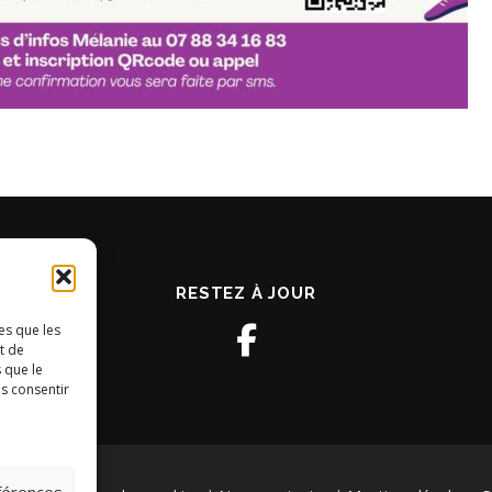
RESTEZ À JOUR
es que les
t de
 que le
as consentir
éférences