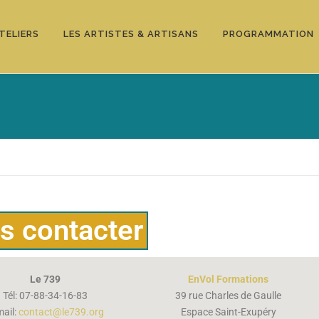
TELIERS
LES ARTISTES & ARTISANS
PROGRAMMATION
s contacter
Le 739
EnVol Formations
Tél: 07-88-34-16-83
39 rue Charles de Gaulle
mail:
contact@le739.org
Espace Saint-Exupéry