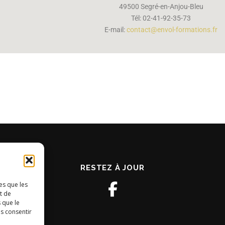
49500 Segré-en-Anjou-Bleu
Tél: 02-41-92-35-73
E-mail:
contact@envol-formations.fr
RESTEZ À JOUR
es que les
t de
 que le
as consentir