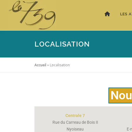
LES A
LOCALISATION
Accueil
»
Localisation
Nou
Centrale 7
Rue du Carreau de Bois II
Nyoiseau
E-