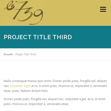
Menu
PROJECT TITLE THIRD
LES ATELIERS
LES ARTISTES & ARTISANS
Accueil
»
Project Title Third
PROGRAMMATION
PROJETS
MÉDIAS
Nulla consequat massa quis enim. Donec pede justo, fringilla vel, aliquet
CONTACTEZ-NOUS
nec
vulputate eget
arcu. In enim justo, rhoncus ut, imperdiet a, venenatis
vitae, justo. Nullam dictum felis.
Donec pede justo, fringilla vel, aliquet nec, vulputate eget, arcu. In enim
justo, rhoncus ut, imperdiet a, venenatis vitae.