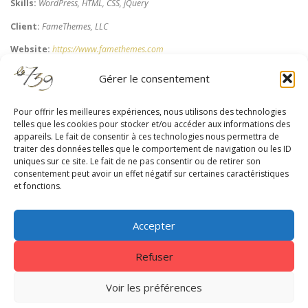
Skills:
WordPress, HTML, CSS, jQuery
Client:
FameThemes, LLC
Website:
https://www.famethemes.com
Gérer le consentement
Pour offrir les meilleures expériences, nous utilisons des technologies
telles que les cookies pour stocker et/ou accéder aux informations des
appareils. Le fait de consentir à ces technologies nous permettra de
RESTEZ À JOUR
traiter des données telles que le comportement de navigation ou les ID
uniques sur ce site. Le fait de ne pas consentir ou de retirer son
consentement peut avoir un effet négatif sur certaines caractéristiques
et fonctions.
Accepter
Refuser
Centrale 7
|
EnVol Formations
|
Gestion des cookies
|
Nous
contacter
|
Mentions légales - Politique de confidentialité
Voir les préférences