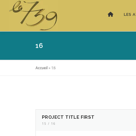
LES A
16
Accueil
»
16
PROJECT TITLE FIRST
15 / 16