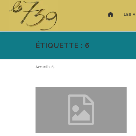
LES A
ÉTIQUETTE :
6
Accueil
»
6