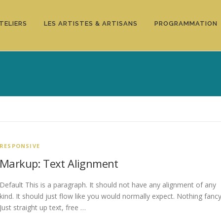
TELIERS
LES ARTISTES & ARTISANS
PROGRAMMATION
RESPONSIVE
Markup: Text Alignment
Default This is a paragraph. It should not have any alignment of any
kind. It should just flow like you would normally expect. Nothing fancy
Just straight up text, free …