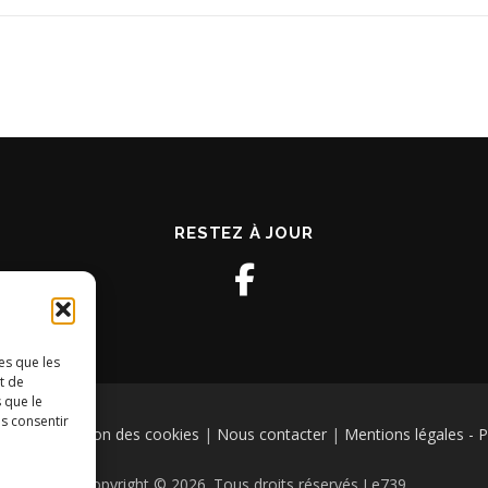
RESTEZ À JOUR
es que les
t de
 que le
as consentir
tions
|
Gestion des cookies
|
Nous contacter
|
Mentions légales - Po
Copyright © 2026. Tous droits réservés Le739