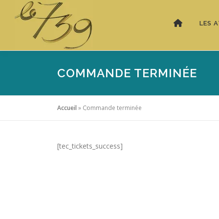
LES A
COMMANDE TERMINÉE
Accueil
»
Commande terminée
[tec_tickets_success]