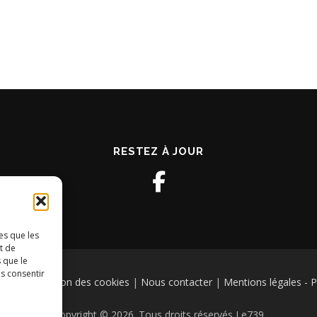
RESTEZ À JOUR
es que les
t de
 que le
as consentir
tions
|
Gestion des cookies
|
Nous contacter
|
Mentions légales - Po
Copyright © 2026. Tous droits réservés Le739