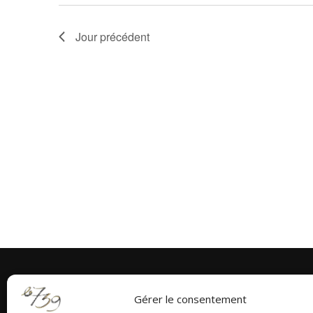
h
Jour précédent
e
e
t
n
a
v
i
g
a
t
Gérer le consentement